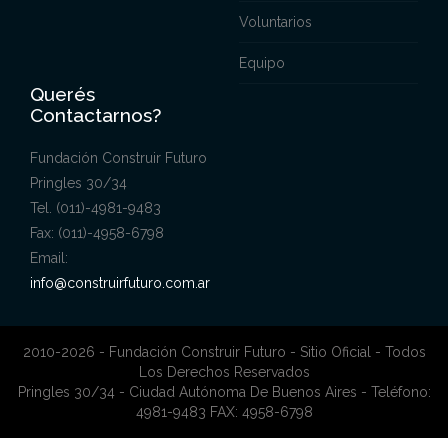
Voluntarios
Equipo
Querés
Contactarnos?
Fundación Construir Futuro
Pringles 30/34
Tel. (011)-4981-9483
Fax: (011)-4958-6798
Email:
info@construirfuturo.com.ar
2010-2026 - Fundación Construir Futuro - Sitio Oficial - Todos
Los Derechos Reservados
Pringles 30/34 - Ciudad Autónoma De Buenos Aires - Teléfono:
4981-9483 FAX: 4958-6798