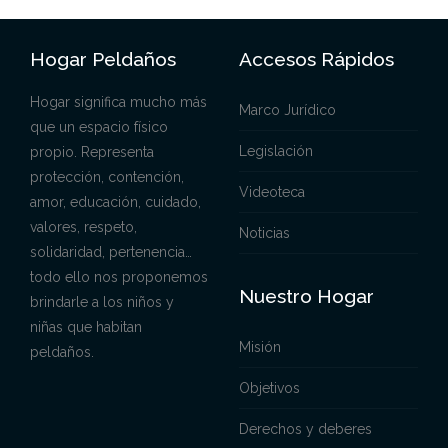
Hogar Peldaños
Accesos Rápidos
Hogar significa mucho más
Marco Jurídico
que un espacio físico
Legislación
propio. Representa
protección, contención,
Videoteca
amor, educación, cuidado,
valores, respeto,
Noticias
solidaridad, pertenencia…
todo ello nos proponemos
Nuestro Hogar
brindarle a los niños y
niñas que habitan
Misión
peldaños.
Objetivos
Derechos y deberes