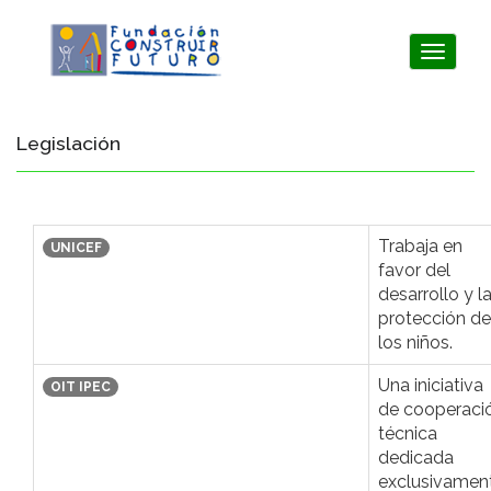
Toggle
navigat
Legislación
Trabaja en
UNICEF
favor del
desarrollo y l
protección de
los niños.
Una iniciativa
OIT IPEC
de cooperaci
técnica
dedicada
exclusivamen