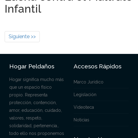
Infantil
Siguiente >>
Hogar Peldaños
Accesos Rápidos
Hogar significa mucho más
Marco Jurídico
que un espacio físico
Legislación
propio. Representa
protección, contención,
Videoteca
amor, educación, cuidado,
valores, respeto,
Noticias
solidaridad, pertenencia…
todo ello nos proponemos