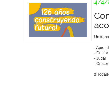
4/4/
Con
aco
Un traba
- Aprende
- Cuidar 
- Jugar

- Crecer
#HogarP