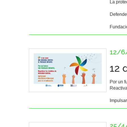
La prote
Defender
Fundaci
12/6
12 
Por un fu
Reactiva
Impulsar
25/4