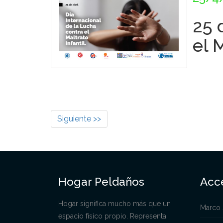
25 
el 
Siguiente >>
Hogar Peldaños
Acc
Hogar significa mucho más que un
Marco 
espacio físico propio. Representa