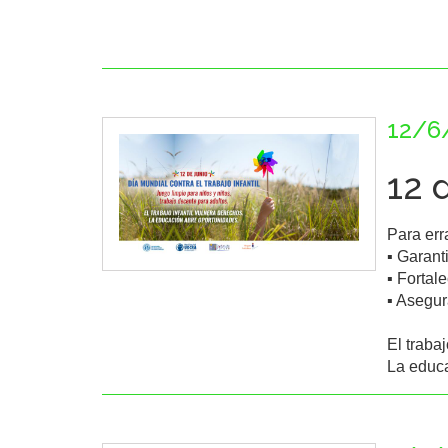
12/6
12 
Para erra
▪️ Garant
▪️ Fortal
▪️ Asegu
El trabaj
La educa