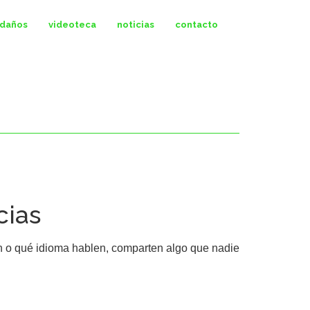
ldaños
videoteca
noticias
contacto
cias
n o qué idioma hablen, comparten algo que nadie 