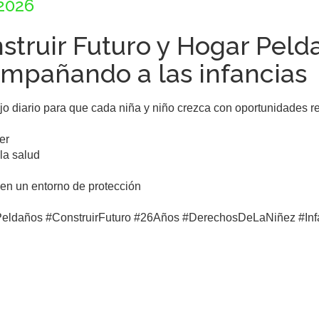
2026
struir Futuro y Hogar Peld
mpañando a las infancias
jo diario para que cada niña y niño crezca con oportunidades re
r

la salud

 en un entorno de protección

eldaños #ConstruirFuturo #26Años #DerechosDeLaNiñez #Infa