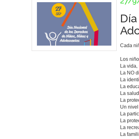
27/9
Día
Ado
Cada niñ
Los niño
La vida,
La NO di
La ident
La educa
La salud
La prote
Un nivel
La parti
La prote
La recrea
La famili