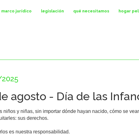
marco jurídico
legislación
qué necesitamos
hogar pe
/2025
de agosto - Día de las Infan
s niños y niñas, sin importar dónde hayan nacido, cómo se vea
itarles: sus derechos.

los es nuestra responsabilidad.