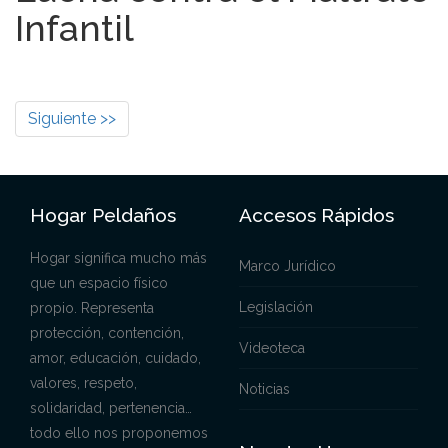
Infantil
Siguiente >>
Hogar Peldaños
Accesos Rápidos
Hogar significa mucho más
Marco Jurídico
que un espacio físico
Legislación
propio. Representa
protección, contención,
Videoteca
amor, educación, cuidado,
valores, respeto,
Noticias
solidaridad, pertenencia…
todo ello nos proponemos