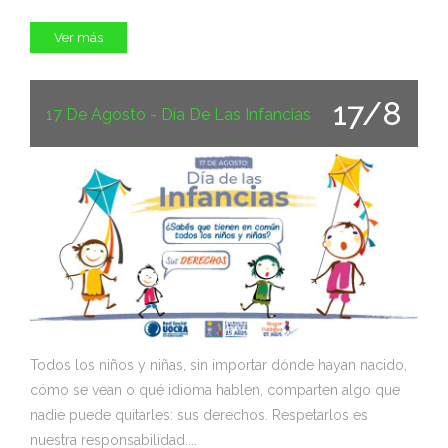
Ver más
17/8
17 De Agosto - Día De Las Infancias
Todos los niños y niñas, sin importar dónde hayan nacido,
cómo se vean o qué idioma hablen, comparten algo que
nadie puede quitarles: sus derechos. Respetarlos es
nuestra responsabilidad....