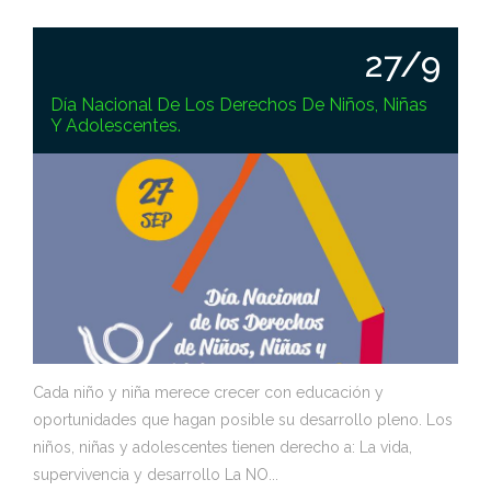
27/9
Día Nacional De Los Derechos De Niños, Niñas
Y Adolescentes.
Cada niño y niña merece crecer con educación y
oportunidades que hagan posible su desarrollo pleno. Los
niños, niñas y adolescentes tienen derecho a: La vida,
supervivencia y desarrollo La NO...